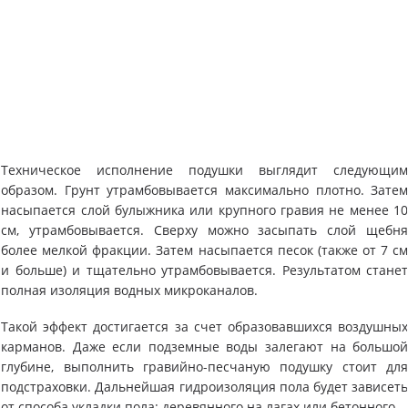
Техническое исполнение подушки выглядит следующи
образом. Грунт утрамбовывается максимально плотно. Зате
насыпается слой булыжника или крупного гравия не менее 1
см, утрамбовывается. Сверху можно засыпать слой щебн
более мелкой фракции. Затем насыпается песок (также от 7 с
и больше) и тщательно утрамбовывается. Результатом стане
полная изоляция водных микроканалов.
Такой эффект достигается за счет образовавшихся воздушны
карманов. Даже если подземные воды залегают на большо
глубине, выполнить гравийно-песчаную подушку стоит дл
подстраховки. Дальнейшая гидроизоляция пола будет зависет
от способа укладки пола: деревянного на лагах или бетонного.