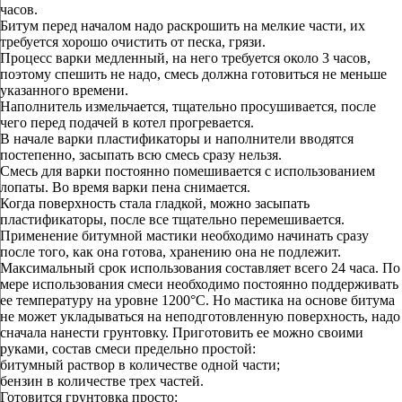
часов.
Битум перед началом надо раскрошить на мелкие части, их
требуется хорошо очистить от песка, грязи.
Процесс варки медленный, на него требуется около 3 часов,
поэтому спешить не надо, смесь должна готовиться не меньше
указанного времени.
Наполнитель измельчается, тщательно просушивается, после
чего перед подачей в котел прогревается.
В начале варки пластификаторы и наполнители вводятся
постепенно, засыпать всю смесь сразу нельзя.
Смесь для варки постоянно помешивается с использованием
лопаты. Во время варки пена снимается.
Когда поверхность стала гладкой, можно засыпать
пластификаторы, после все тщательно перемешивается.
Применение битумной мастики необходимо начинать сразу
после того, как она готова, хранению она не подлежит.
Максимальный срок использования составляет всего 24 часа. По
мере использования смеси необходимо постоянно поддерживать
ее температуру на уровне 1200°C. Но мастика на основе битума
не может укладываться на неподготовленную поверхность, надо
сначала нанести грунтовку. Приготовить ее можно своими
руками, состав смеси предельно простой:
битумный раствор в количестве одной части;
бензин в количестве трех частей.
Готовится грунтовка просто: