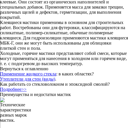
клеевые. Они состоят из органических наполнителей и
специальных добавок. Применяется масса для замазки трещин,
различных щелей и дефектов, герметизации, для выполнения
покрытий.
Клеящиеся мастики применимы в основном для строительных
работ. Востребованы они для футеровки, классифицируются на
силикатные, полимер-силикатные, обычные полимерные
клеящиеся. Для гидроизоляции применяются мастики клеящиеся
МБК-Г, они же могут быть использованы для облицовки
плиткой стен и пола.
Холодные, горячие мастики представляют собой смеси, которые
могут применяться для нанесения в холодном или горячем виде,
т. е. с подогревом до высоких температур.
Вернуться к оглавлению
Применение жидкого стекла
: в каких областях?
Утеплители для стен (виды)
.
Как работать со стекловолокном и эпоксидной смолой?
Подробнее>>
Преимущества и недостатки мастик
Технические
характеристики
разных марок
мастик.