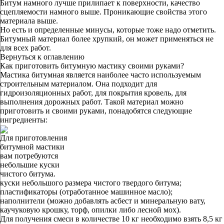
Битум намного лучше прилипает к поверхности, качество
сцепляемости намного выше. Проникающие свойства этого
материала выше.
Но есть и определенные минусы, которые тоже надо отметить.
Битумный материал более хрупкий, он может применяться не
для всех работ.
Вернуться к оглавлению
Как приготовить битумную мастику своими руками?
Мастика битумная является наиболее часто используемым
строительным материалом. Она подходит для
гидроизоляционных работ, для покрытия кровель, для
выполнения дорожных работ. Такой материал можно
приготовить и своими руками, понадобятся следующие
ингредиенты:
Для приготовления
битумной мастики
вам потребуются
небольшие куски
чистого битума.
куски небольшого размера чистого твердого битума;
пластификаторы (отработанное машинное масло);
наполнители (можно добавлять асбест и минеральную вату,
каучуковую крошку, торф, опилки либо лесной мох).
Для получения смеси в количестве 10 кг необходимо взять 8,5 кг