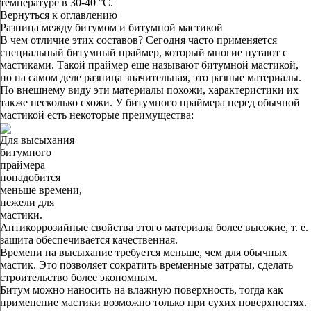
температуре в 30-40 °C.
Вернуться к оглавлению
Разница между битумом и битумной мастикой
В чем отличие этих составов? Сегодня часто применяется
специальный битумный праймер, который многие путают с
мастиками. Такой праймер еще называют битумной мастикой,
но на самом деле разница значительная, это разные материалы.
По внешнему виду эти материалы похожи, характеристики их
также несколько схожи. У битумного праймера перед обычной
мастикой есть некоторые преимущества:
Для высыхания
битумного
праймера
понадобится
меньше времени,
нежели для
мастики.
Антикоррозийные свойства этого материала более высокие, т. е.
защита обеспечивается качественная.
Времени на высыхание требуется меньше, чем для обычных
мастик. Это позволяет сократить временные затраты, сделать
строительство более экономным.
Битум можно наносить на влажную поверхность, тогда как
применение мастики возможно только при сухих поверхностях.