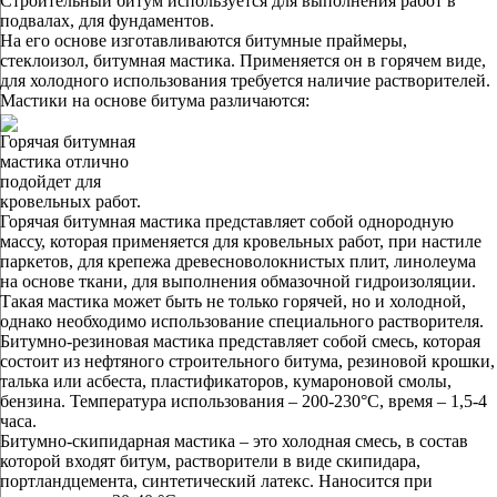
Строительный битум используется для выполнения работ в
подвалах, для фундаментов.
На его основе изготавливаются битумные праймеры,
стеклоизол, битумная мастика. Применяется он в горячем виде,
для холодного использования требуется наличие растворителей.
Мастики на основе битума различаются:
Горячая битумная
мастика отлично
подойдет для
кровельных работ.
Горячая битумная мастика представляет собой однородную
массу, которая применяется для кровельных работ, при настиле
паркетов, для крепежа древесноволокнистых плит, линолеума
на основе ткани, для выполнения обмазочной гидроизоляции.
Такая мастика может быть не только горячей, но и холодной,
однако необходимо использование специального растворителя.
Битумно-резиновая мастика представляет собой смесь, которая
состоит из нефтяного строительного битума, резиновой крошки,
талька или асбеста, пластификаторов, кумароновой смолы,
бензина. Температура использования – 200-230°C, время – 1,5-4
часа.
Битумно-скипидарная мастика – это холодная смесь, в состав
которой входят битум, растворители в виде скипидара,
портландцемента, синтетический латекс. Наносится при