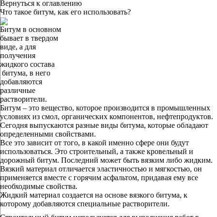
Вернуться к оглавлению
Что такое битум, как его использовать?
Битум в основном
бывает в твердом
виде, а для
получения
жидкого состава
битума, в него
добавляются
различные
растворители.
Битум – это вещество, которое производится в промышленных
условиях из смол, органических компонентов, нефтепродуктов.
Сегодня выпускаются разные виды битума, которые обладают
определенными свойствами.
Все это зависит от того, в какой именно сфере они будут
использоваться. Это строительный, а также кровельный и
дорожный битум. Последний может быть вязким либо жидким.
Вязкий материал отличается эластичностью и мягкостью, он
применяется вместе с горячим асфальтом, придавая ему все
необходимые свойства.
Жидкий материал создается на основе вязкого битума, к
которому добавляются специальные растворители.