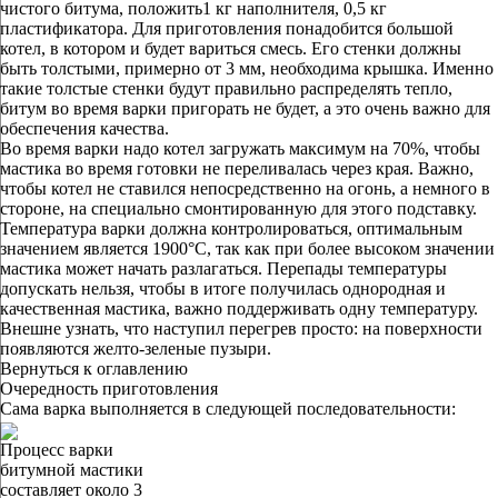
чистого битума, положить1 кг наполнителя, 0,5 кг
пластификатора. Для приготовления понадобится большой
котел, в котором и будет вариться смесь. Его стенки должны
быть толстыми, примерно от 3 мм, необходима крышка. Именно
такие толстые стенки будут правильно распределять тепло,
битум во время варки пригорать не будет, а это очень важно для
обеспечения качества.
Во время варки надо котел загружать максимум на 70%, чтобы
мастика во время готовки не переливалась через края. Важно,
чтобы котел не ставился непосредственно на огонь, а немного в
стороне, на специально смонтированную для этого подставку.
Температура варки должна контролироваться, оптимальным
значением является 1900°C, так как при более высоком значении
мастика может начать разлагаться. Перепады температуры
допускать нельзя, чтобы в итоге получилась однородная и
качественная мастика, важно поддерживать одну температуру.
Внешне узнать, что наступил перегрев просто: на поверхности
появляются желто-зеленые пузыри.
Вернуться к оглавлению
Очередность приготовления
Сама варка выполняется в следующей последовательности:
Процесс варки
битумной мастики
составляет около 3