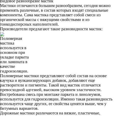
Видовое разнообразие мастик
Мастики отличаются большим разнообразием, сегодня можно
применять различные, в состав которых входят специальные
компоненты. Сама мастика представляет собой смеси из
органической массы с вяжущими свойствами и из
тонкодисперсных наполнителей.
Производители предлагают такие разновидности мастик:
Полимерная
мастика
используется в
основном при
укладке паркета
или ламината в
качестве
гидроизоляции.
Полимерные мастики представляют собой состав на основе
каучука и вулканизирующих добавок, добавляют еще
растворители и пигменты. Такой вид мастик отличается
превосходной адгезией, высоким уровнем эластичности.
Востребована смесь при монтаже паркета и линолеумов,
используется для гидроизоляции. Именно такая разновидность
используется чаще других, ее свойства ценятся выше, чем у
битумных вариантов.
Дорожные мастики различаются на вязкие, пластичные,