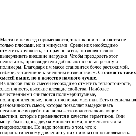
Мастики не всегда применяются, так как они отличаются не
только плюсами, но и минусами. Среди них необходимо
отметить хрупкость, которая не всегда позволяет слою
выдерживать внешние нагрузки. Чтобы преодолеть этот
недостаток, производители добавляют в состав резину и
полимеры. Благодаря им масса становится более растяжимой,
гибкой, устойчивой к внешним воздействиям.
Стоимость таких
смесей выше, но и качество намного лучше
.
Из плюсов таких смесей необходимо отметить теплостойкость,
эластичность, высокие клеящие свойства. Наиболее
качественными считаются полимербитумные,
полипропиленовые, полиэтиленовые мастики. Есть специальная
разновидность смеси, которая позволяет выдерживать
негативное воздействие волы – это водоотталкивающие
мастики, которые применяются в качестве герметиков. Они
могут быть одно-, двухкомпонентными, применяются для
гидроизоляции. Но надо помнить о том, что к
гидростатическому давлению у них низкая сопротивляемость.