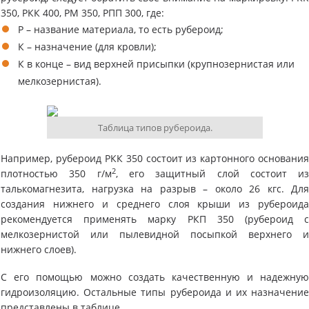
350, РКК 400, РМ 350, РПП 300, где:
Р – название материала, то есть рубероид;
К – назначение (для кровли);
К в конце – вид верхней присыпки (крупнозернистая или
мелкозернистая).
Таблица типов рубероида.
Например, рубероид РКК 350 состоит из картонного основани
2
плотностью 350 г/м
, его защитный слой состоит и
талькомагнезита, нагрузка на разрыв – около 26 кгс. Дл
создания нижнего и среднего слоя крыши из рубероид
рекомендуется применять марку РКП 350 (рубероид 
мелкозернистой или пылевидной посыпкой верхнего 
нижнего слоев).
С его помощью можно создать качественную и надежну
гидроизоляцию. Остальные типы рубероида и их назначени
представлены в таблице.